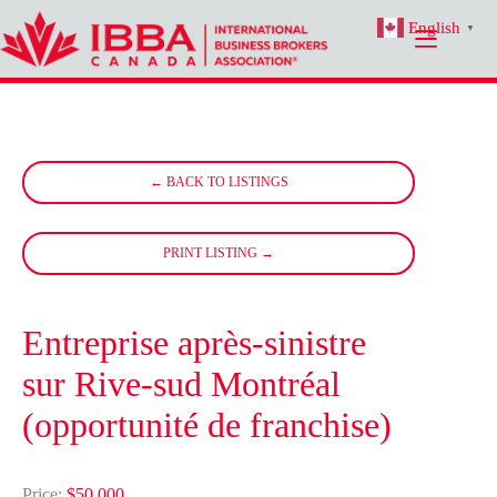
Skip
English
to
▼
content
← BACK TO LISTINGS
PRINT LISTING →
Entreprise après-sinistre
sur Rive-sud Montréal
(opportunité de franchise)
Price:
$50,000